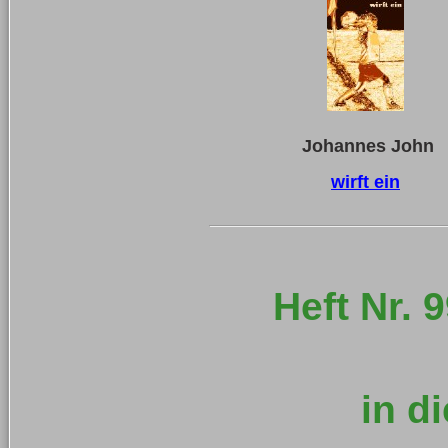
Johannes John
wirft ein
Heft Nr.
in d