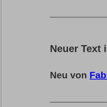
______________
Neuer Text 
Neu von
Fab
______________